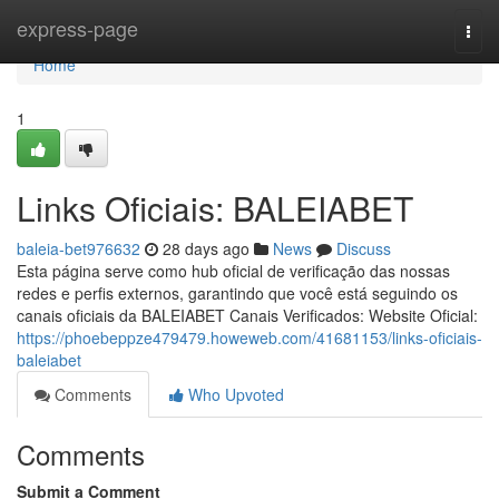
Home
express-page
Togg
navi
Home
1
Links Oficiais: BALEIABET
baleia-bet976632
28 days ago
News
Discuss
Esta página serve como hub oficial de verificação das nossas
redes e perfis externos, garantindo que você está seguindo os
canais oficiais da BALEIABET Canais Verificados: Website Oficial:
https://phoebeppze479479.howeweb.com/41681153/links-oficiais-
baleiabet
Comments
Who Upvoted
Comments
Submit a Comment