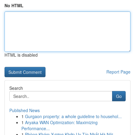
No HTML
HTML is disabled
Report Page
Search
Go
Published News
1
Gurgaon property: a whole guideline to househol...
1
Aryaka WAN Optimization: Maximizing
Performance...
1
Phòng Khám Xương Khớp Uy Tín Nhất Hà Nội