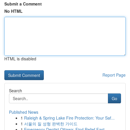
Submit a Comment
No HTML
HTML is disabled
Report Page
Search
Go
Published News
1
Raleigh & Spring Lake Fire Protection: Your Saf...
1
서울의 질 성형 완벽한 가이드
1
Emergency Dentist Ottawa: Find Relief Fast