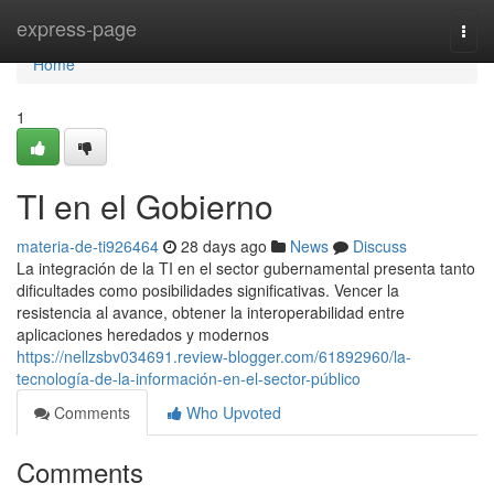
Home
express-page
Togg
navi
Home
1
TI en el Gobierno
materia-de-ti926464
28 days ago
News
Discuss
La integración de la TI en el sector gubernamental presenta tanto
dificultades como posibilidades significativas. Vencer la
resistencia al avance, obtener la interoperabilidad entre
aplicaciones heredados y modernos
https://nellzsbv034691.review-blogger.com/61892960/la-
tecnología-de-la-información-en-el-sector-público
Comments
Who Upvoted
Comments