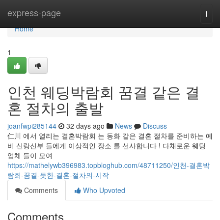
Home
express-page
Togg
navi
Home
1
인천 웨딩박람회 꿈결 같은 결
혼 절차의 출발
joanfwpi285144
32 days ago
News
Discuss
仁川 에서 열리는 결혼박람회 는 동화 같은 결혼 절차를 준비하는 예
비 신랑신부 들에게 이상적인 장소 를 선사합니다 ! 다채로운 웨딩
업체 들이 모여
https://mathelywb396983.topbloghub.com/48711250/인천-결혼박
람회-꿈결-듯한-결혼-절차의-시작
Comments
Who Upvoted
Comments