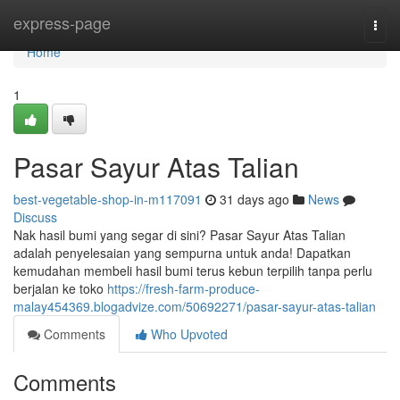
Home
express-page
Togg
navi
Home
1
Pasar Sayur Atas Talian
best-vegetable-shop-in-m117091
31 days ago
News
Discuss
Nak hasil bumi yang segar di sini? Pasar Sayur Atas Talian
adalah penyelesaian yang sempurna untuk anda! Dapatkan
kemudahan membeli hasil bumi terus kebun terpilih tanpa perlu
berjalan ke toko
https://fresh-farm-produce-
malay454369.blogadvize.com/50692271/pasar-sayur-atas-talian
Comments
Who Upvoted
Comments