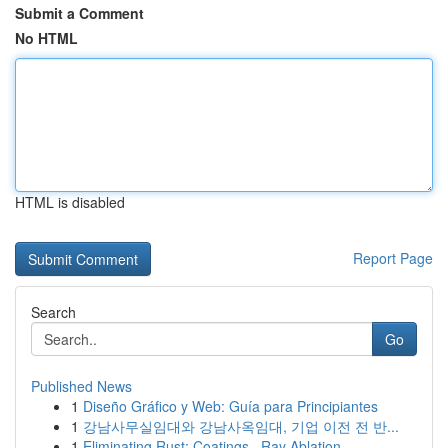
Submit a Comment
No HTML
HTML is disabled
Report Page
Search
Go
Published News
1
Diseño Gráfico y Web: Guía para Principiantes
1
강남사무실임대와 강남사옥임대, 기업 이전 전 반...
1
Eliminating Rust: Coatings , Ray Ablation...