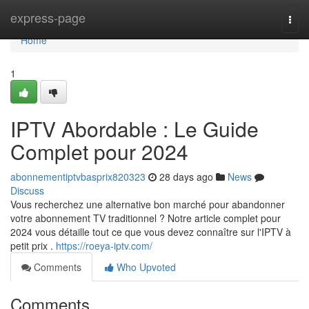
Home
express-page
Togg
navi
Home
1
IPTV Abordable : Le Guide
Complet pour 2024
abonnementiptvbasprix820323
28 days ago
News
Discuss
Vous recherchez une alternative bon marché pour abandonner
votre abonnement TV traditionnel ? Notre article complet pour
2024 vous détaille tout ce que vous devez connaître sur l'IPTV à
petit prix .
https://roeya-iptv.com/
Comments
Who Upvoted
Comments