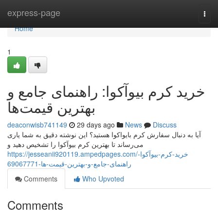
Home
express-page
Togg
navi
Home
1
خرید کرم بیوآکوا: راهنمای جامع و
بهترین قیمت‌ها
deaconwisb741149
29 days ago
News
Discuss
آیا به دنبال سفارش کرم بایواکوا هستید؟ این نوشته دقیق به شما یاری
می‌رساند تا بهترین کرم بیوآکوا را تشخیص دهید و
https://jesseanii920119.ampedpages.com/خرید-کرم-بیوآکوا-
راهنمای-جامع-و-بهترین-قیمت-ها-69067771
Comments
Who Upvoted
Comments