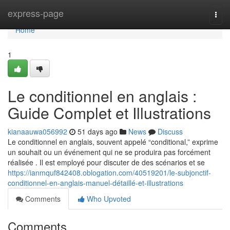
Home
express-page
Togg
navi
Home
1
Le conditionnel en anglais :
Guide Complet et Illustrations
kianaauwa056992
51 days ago
News
Discuss
Le conditionnel en anglais, souvent appelé “conditional,” exprime
un souhait ou un événement qui ne se produira pas forcément
réalisée . Il est employé pour discuter de des scénarios et se
https://ianmquf842408.oblogation.com/40519201/le-subjonctif-
conditionnel-en-anglais-manuel-détaillé-et-illustrations
Comments
Who Upvoted
Comments