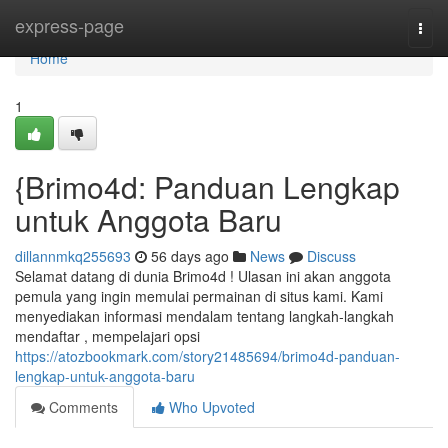
Home
express-page
Togg
navi
Home
1
{Brimo4d: Panduan Lengkap
untuk Anggota Baru
dillannmkq255693
56 days ago
News
Discuss
Selamat datang di dunia Brimo4d ! Ulasan ini akan anggota
pemula yang ingin memulai permainan di situs kami. Kami
menyediakan informasi mendalam tentang langkah-langkah
mendaftar , mempelajari opsi
https://atozbookmark.com/story21485694/brimo4d-panduan-
lengkap-untuk-anggota-baru
Comments
Who Upvoted