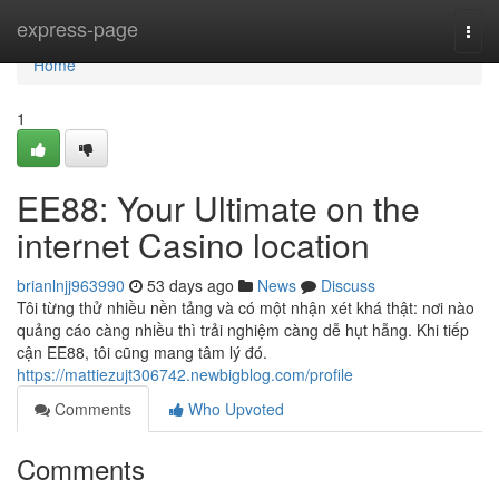
Home
express-page
Togg
navi
Home
1
EE88: Your Ultimate on the
internet Casino location
brianlnjj963990
53 days ago
News
Discuss
Tôi từng thử nhiều nền tảng và có một nhận xét khá thật: nơi nào
quảng cáo càng nhiều thì trải nghiệm càng dễ hụt hẫng. Khi tiếp
cận EE88, tôi cũng mang tâm lý đó.
https://mattiezujt306742.newbigblog.com/profile
Comments
Who Upvoted
Comments