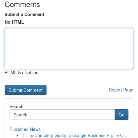
Comments
Submit a Comment
No HTML
HTML is disabled
Report Page
Search
Go
Published News
1
The Complete Guide to Google Business Profile O...