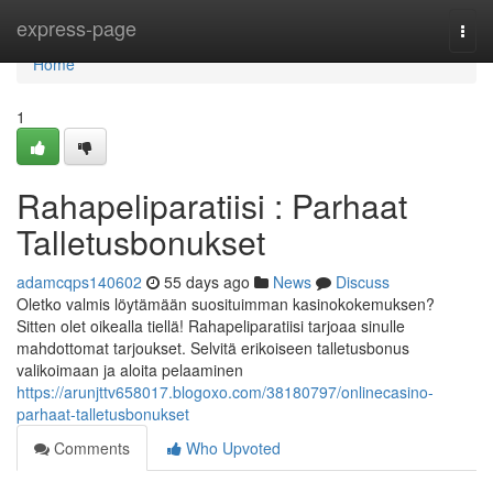
Home
express-page
Togg
navi
Home
1
Rahapeliparatiisi : Parhaat
Talletusbonukset
adamcqps140602
55 days ago
News
Discuss
Oletko valmis löytämään suosituimman kasinokokemuksen?
Sitten olet oikealla tiellä! Rahapeliparatiisi tarjoaa sinulle
mahdottomat tarjoukset. Selvitä erikoiseen talletusbonus
valikoimaan ja aloita pelaaminen
https://arunjttv658017.blogoxo.com/38180797/onlinecasino-
parhaat-talletusbonukset
Comments
Who Upvoted