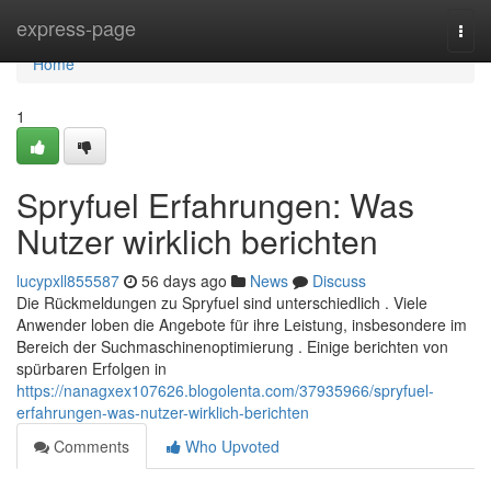
Home
express-page
Togg
navi
Home
1
Spryfuel Erfahrungen: Was
Nutzer wirklich berichten
lucypxll855587
56 days ago
News
Discuss
Die Rückmeldungen zu Spryfuel sind unterschiedlich . Viele
Anwender loben die Angebote für ihre Leistung, insbesondere im
Bereich der Suchmaschinenoptimierung . Einige berichten von
spürbaren Erfolgen in
https://nanagxex107626.blogolenta.com/37935966/spryfuel-
erfahrungen-was-nutzer-wirklich-berichten
Comments
Who Upvoted