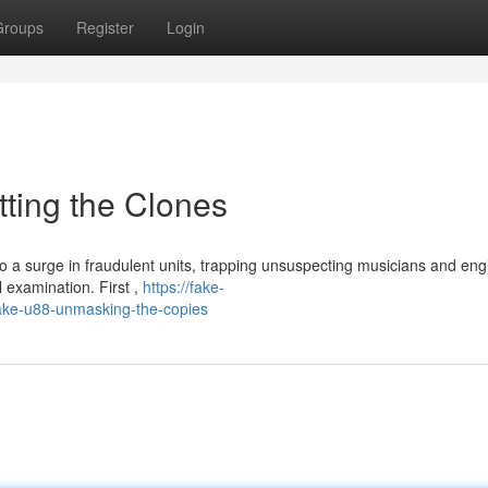
Groups
Register
Login
tting the Clones
 a surge in fraudulent units, trapping unsuspecting musicians and eng
 examination. First ,
https://fake-
ake-u88-unmasking-the-copies