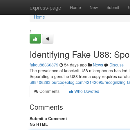
Home
express-page
Home
New
Submit
Home
1
Identifying Fake U88: Spo
fakeu88660879
54 days ago
News
Discuss
The prevalence of knockoff U88 microphones has led to
Separating a genuine U88 from a copy requires careful
u88406293.ourcodeblog.com/42142095/recognizing-f
Comments
Who Upvoted
Comments
Submit a Comment
No HTML