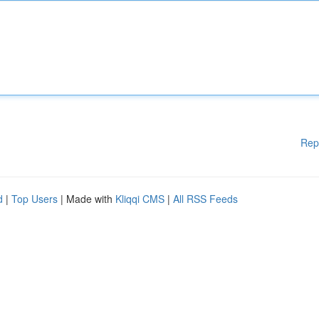
Rep
d
|
Top Users
| Made with
Kliqqi CMS
|
All RSS Feeds