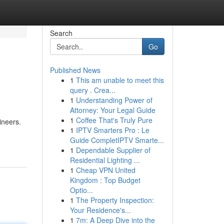
Search
Go
Published News
1
This am unable to meet this
query . Crea...
1
Understanding Power of
Attorney: Your Legal Guide
1
Coffee That's Truly Pure
ineers.
1
IPTV Smarters Pro : Le
Guide CompletIPTV Smarte...
1
Dependable Supplier of
Residential Lighting ...
1
Cheap VPN United
Kingdom : Top Budget
Optio...
1
The Property Inspection:
Your Residence's...
1
7m: A Deep Dive into the