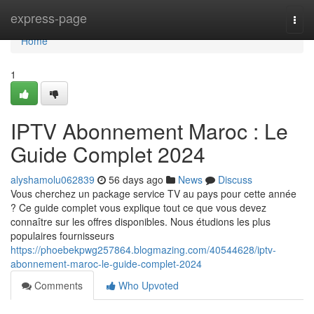
Home
express-page
Togg
navi
Home
1
IPTV Abonnement Maroc : Le
Guide Complet 2024
alyshamolu062839
56 days ago
News
Discuss
Vous cherchez un package service TV au pays pour cette année
? Ce guide complet vous explique tout ce que vous devez
connaître sur les offres disponibles. Nous étudions les plus
populaires fournisseurs
https://phoebekpwg257864.blogmazing.com/40544628/iptv-
abonnement-maroc-le-guide-complet-2024
Comments
Who Upvoted