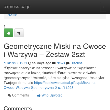
Home
express-page
Togg
navi
Home
1
Geometryczne Miski na Owoce
i Warzywa – Zestaw 2szt
cukierki801271
55 days ago
News
Discuss
"Stylowe" "naczynia" na "owoce" i "warzywa" to "wyjątkowe"
"rozwiązanie" dla każdej "kuchni"! "Para" "zawiera" z dwóch
"geometrycznych" "missek", które nie tylko "wzbogacą" "estetykę"
Twojego domu, ale
https://opakowaniadeal.pl/pl/p/Miska-na-
Owoce-Warzywa-Geometryczna-2-szt/11293
Comments
Who Upvoted
Comments