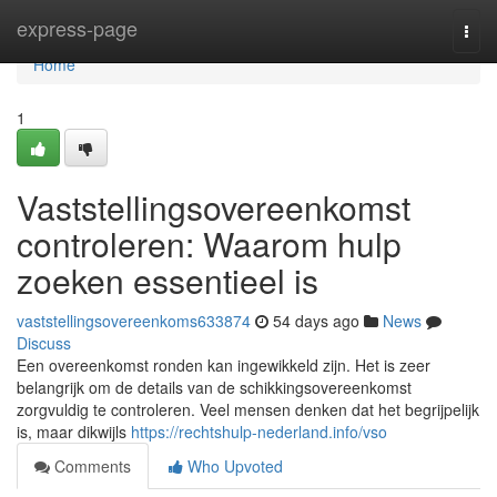
Home
express-page
Togg
navi
Home
1
Vaststellingsovereenkomst
controleren: Waarom hulp
zoeken essentieel is
vaststellingsovereenkoms633874
54 days ago
News
Discuss
Een overeenkomst ronden kan ingewikkeld zijn. Het is zeer
belangrijk om de details van de schikkingsovereenkomst
zorgvuldig te controleren. Veel mensen denken dat het begrijpelijk
is, maar dikwijls
https://rechtshulp-nederland.info/vso
Comments
Who Upvoted