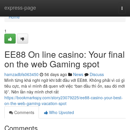
Home
express-page
Togg
navi
Home
1
EE88 On line casino: Your final
on the web Gaming spot
hamzadbfs063450
56 days ago
News
Discuss
Mình từng khá nghi ngờ khi bắt đầu với EE88. Không phải vì có gì
tiêu cực, mà vì mình đã quen với việc “ban đầu thì ổn, sau đó mới
lộ”. Nên lần này mình chơi rất
https://bookmarkspy.com/story23079225/ee88-casino-your-best-
on-the-web-gaming-vacation-spot
Comments
Who Upvoted
Comments