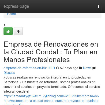
Home
express-page
Togg
navi
Home
1
Empresa de Renovaciones en
la Ciudad Condal : Tu Plan en
Manos Profesionales
empresa-de-reformas-en-b319001
57 days ago
News
Discuss
¿Buscas realizar un renovación integral en tu propiedad en
Barcelona ? En nuestra de reformas , somos profesionales en
convertir el sueños en proyecto terminado. Ofrecemos el servicio
integral, desde el
https://amaanzyqz824371.kylieblog.com/42087950/empresa-de-
renovaciones-en-la-ciudad-condal-nuestro-proyecto-en-cuidado-