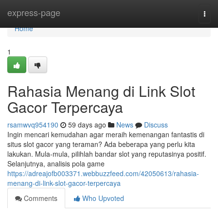
Home
express-page
Togg
navi
Home
1
Rahasia Menang di Link Slot
Gacor Terpercaya
rsamwvq954190
59 days ago
News
Discuss
Ingin mencari kemudahan agar meraih kemenangan fantastis di
situs slot gacor yang teraman? Ada beberapa yang perlu kita
lakukan. Mula-mula, pilihlah bandar slot yang reputasinya positif.
Selanjutnya, analisis pola game
https://adreajofb003371.webbuzzfeed.com/42050613/rahasia-
menang-di-link-slot-gacor-terpercaya
Comments
Who Upvoted