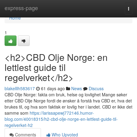
Home
express-page
Togg
navi
Home
1
<h2>CBD Olje Norge: en
lettlest guide til
regelverket</h2>
blakelllh583617
61 days ago
News
Discuss
CBD Olje Norge: fakta om bruk, helse og lovlighet Mange søker
etter CBD Olje Norge fordi de ønsker å forstå hva CBD er, hva det
brukes til, og hva som faktisk er lovlig her i landet. CBD er ikke det
samme som
https://larissapewj772146.humor-
blog.com/40018315/h2-cbd-olje-norge-en-lettlest-guide-til-
regelverket-h2
Comments
Who Upvoted