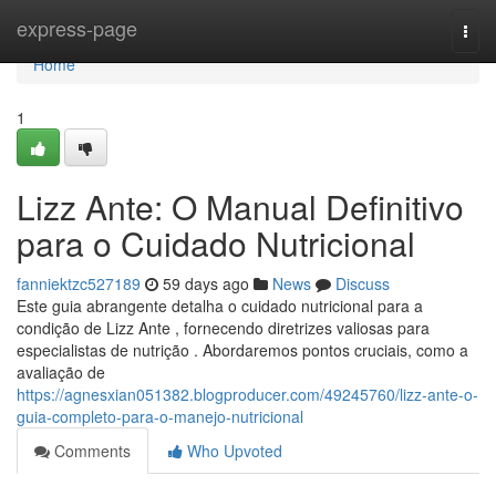
Home
express-page
Togg
navi
Home
1
Lizz Ante: O Manual Definitivo
para o Cuidado Nutricional
fanniektzc527189
59 days ago
News
Discuss
Este guia abrangente detalha o cuidado nutricional para a
condição de Lizz Ante , fornecendo diretrizes valiosas para
especialistas de nutrição . Abordaremos pontos cruciais, como a
avaliação de
https://agnesxian051382.blogproducer.com/49245760/lizz-ante-o-
guia-completo-para-o-manejo-nutricional
Comments
Who Upvoted