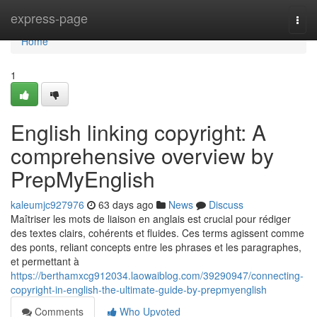
Home
express-page
Togg
navi
Home
1
English linking copyright: A
comprehensive overview by
PrepMyEnglish
kaleumjc927976
63 days ago
News
Discuss
Maîtriser les mots de liaison en anglais est crucial pour rédiger
des textes clairs, cohérents et fluides. Ces terms agissent comme
des ponts, reliant concepts entre les phrases et les paragraphes,
et permettant à
https://berthamxcg912034.laowaiblog.com/39290947/connecting-
copyright-in-english-the-ultimate-guide-by-prepmyenglish
Comments
Who Upvoted