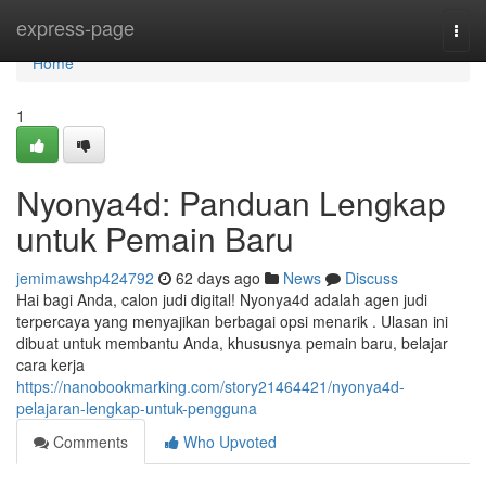
Home
express-page
Togg
navi
Home
1
Nyonya4d: Panduan Lengkap
untuk Pemain Baru
jemimawshp424792
62 days ago
News
Discuss
Hai bagi Anda, calon judi digital! Nyonya4d adalah agen judi
terpercaya yang menyajikan berbagai opsi menarik . Ulasan ini
dibuat untuk membantu Anda, khususnya pemain baru, belajar
cara kerja
https://nanobookmarking.com/story21464421/nyonya4d-
pelajaran-lengkap-untuk-pengguna
Comments
Who Upvoted