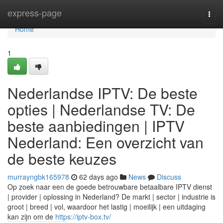
Home
express-page
Togg
navi
Home
1
Nederlandse IPTV: De beste
opties | Nederlandse TV: De
beste aanbiedingen | IPTV
Nederland: Een overzicht van
de beste keuzes
murrayngbk165978
62 days ago
News
Discuss
Op zoek naar een de goede betrouwbare betaalbare IPTV dienst
| provider | oplossing in Nederland? De markt | sector | industrie is
groot | breed | vol, waardoor het lastig | moeilijk | een uitdaging
kan zijn om de
https://iptv-box.tv/