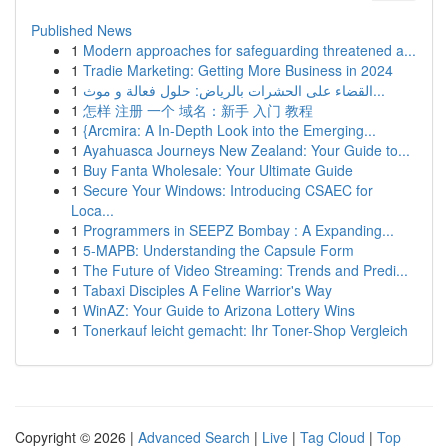
Published News
1
Modern approaches for safeguarding threatened a...
1
Tradie Marketing: Getting More Business in 2024
1
القضاء على الحشرات بالرياض: حلول فعالة و موث...
1
怎样 注册 一个 域名：新手 入门 教程
1
{Arcmira: A In-Depth Look into the Emerging...
1
Ayahuasca Journeys New Zealand: Your Guide to...
1
Buy Fanta Wholesale: Your Ultimate Guide
1
Secure Your Windows: Introducing CSAEC for
Loca...
1
Programmers in SEEPZ Bombay : A Expanding...
1
5-MAPB: Understanding the Capsule Form
1
The Future of Video Streaming: Trends and Predi...
1
Tabaxi Disciples A Feline Warrior's Way
1
WinAZ: Your Guide to Arizona Lottery Wins
1
Tonerkauf leicht gemacht: Ihr Toner-Shop Vergleich
Copyright © 2026 |
Advanced Search
|
Live
|
Tag Cloud
|
Top