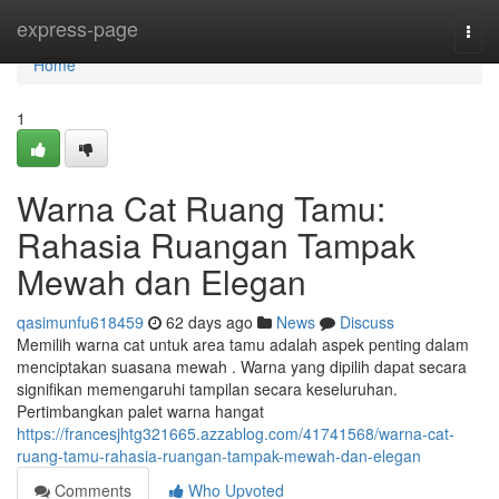
Home
express-page
Togg
navi
Home
1
Warna Cat Ruang Tamu:
Rahasia Ruangan Tampak
Mewah dan Elegan
qasimunfu618459
62 days ago
News
Discuss
Memilih warna cat untuk area tamu adalah aspek penting dalam
menciptakan suasana mewah . Warna yang dipilih dapat secara
signifikan memengaruhi tampilan secara keseluruhan.
Pertimbangkan palet warna hangat
https://francesjhtg321665.azzablog.com/41741568/warna-cat-
ruang-tamu-rahasia-ruangan-tampak-mewah-dan-elegan
Comments
Who Upvoted