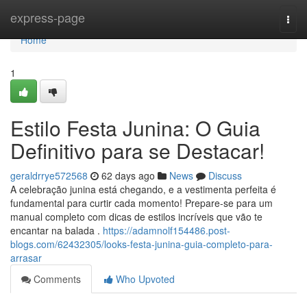
Home
express-page
Togg
navi
Home
1
Estilo Festa Junina: O Guia
Definitivo para se Destacar!
geraldrrye572568
62 days ago
News
Discuss
A celebração junina está chegando, e a vestimenta perfeita é
fundamental para curtir cada momento! Prepare-se para um
manual completo com dicas de estilos incríveis que vão te
encantar na balada .
https://adamnolf154486.post-
blogs.com/62432305/looks-festa-junina-guia-completo-para-
arrasar
Comments
Who Upvoted