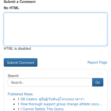
Submit a Comment
No HTML
HTML is disabled
Report Page
Search
Go
Published News
1
SA Casino: คู่มือผู้เริ่มต้นสู่โลกแห่งบาคาร่า
1
How thorough support group change athletic occu...
1
I Cannot Satisfy This Query .