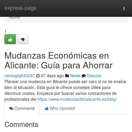
Home
express-page
Togg
navi
Home
1
Mudanzas Económicas en
Alicante: Guía para Ahorrar
caraogfg643297
67 days ago
News
Discuss
Planear una mudanza en Alicante puede ser caro si no se evalúa
bien la situación. Esta guía te ofrece consejos útiles para
disminuir costes. Empieza por buscar varios cotizaciones de
profesionales del
https://www.mudanzas360alicante.es/blog/
Comments
Who Upvoted
Comments