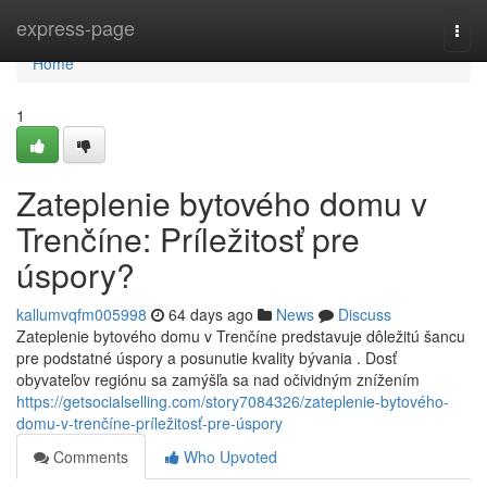
Home
express-page
Togg
navi
Home
1
Zateplenie bytového domu v
Trenčíne: Príležitosť pre
úspory?
kallumvqfm005998
64 days ago
News
Discuss
Zateplenie bytového domu v Trenčíne predstavuje dôležitú šancu
pre podstatné úspory a posunutie kvality bývania . Dosť
obyvateľov regiónu sa zamýšľa sa nad očividným znížením
https://getsocialselling.com/story7084326/zateplenie-bytového-
domu-v-trenčíne-príležitosť-pre-úspory
Comments
Who Upvoted