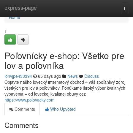
Home
express-page
Togg
navi
Home
1
Poľovnícky e-shop: Všetko pre
lov a poľovníka
lorivjpe433394
65 days ago
News
Discuss
Objavte nášho lovecký internetový obchod – váš spoľahlivý zdroj
všetkých pre lov a poľovníkov. Ponúkame široký výber kvalitných
vybavenia – od loveckej kvalitnej obuvy cez
https://www.polovacky.com
Comments
Who Upvoted
Comments