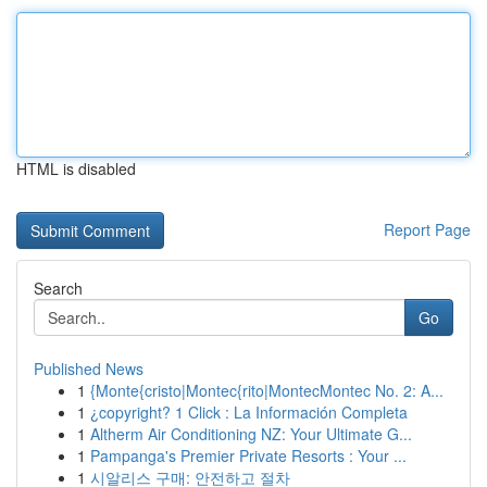
HTML is disabled
Report Page
Search
Go
Published News
1
{Monte{cristo|Montec{rito|MontecMontec No. 2: A...
1
¿copyright? 1 Click : La Información Completa
1
Altherm Air Conditioning NZ: Your Ultimate G...
1
Pampanga's Premier Private Resorts : Your ...
1
시알리스 구매: 안전하고 절차