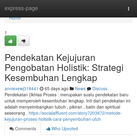
Home
express-page
Togg
navi
Home
1
Pendekatan Kejujuran
Pengobatan Holistik: Strategi
Kesembuhan Lengkap
anniexewj318441
65 days ago
News
Discuss
Pendekatan {Ikhlas Proses : merupakan suatu pendekatan baru
untuk memperoleh kesembuhan lengkap. Inti dari pendekatan ini
adalah menyeimbangkan tubuh , pikiran , batin dan spiritual
seseorang .
https://socialaffluent.com/story7203872/metode-
kejujuran-proses-holistik-cara-penyembuhan-utuh
Comments
Who Upvoted