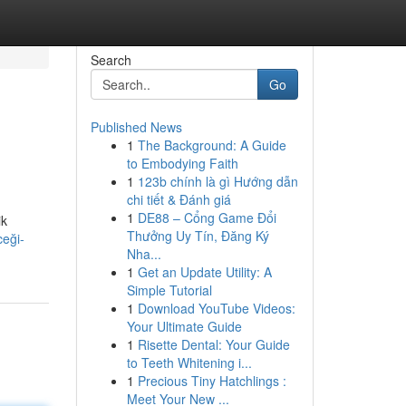
Search
Go
Published News
1
The Background: A Guide
to Embodying Faith
1
123b chính là gì Hướng dẫn
chi tiết & Đánh giá
1
DE88 – Cổng Game Đổi
ik
Thưởng Uy Tín, Đăng Ký
ceği-
Nha...
1
Get an Update Utility: A
Simple Tutorial
1
Download YouTube Videos:
Your Ultimate Guide
1
Risette Dental: Your Guide
to Teeth Whitening i...
1
Precious Tiny Hatchlings :
Meet Your New ...