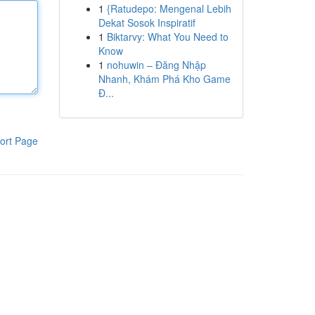
1
{Ratudepo: Mengenal Lebih
Dekat Sosok Inspiratif
1
Biktarvy: What You Need to
Know
1
nohuwin – Đăng Nhập
Nhanh, Khám Phá Kho Game
Đ...
ort Page