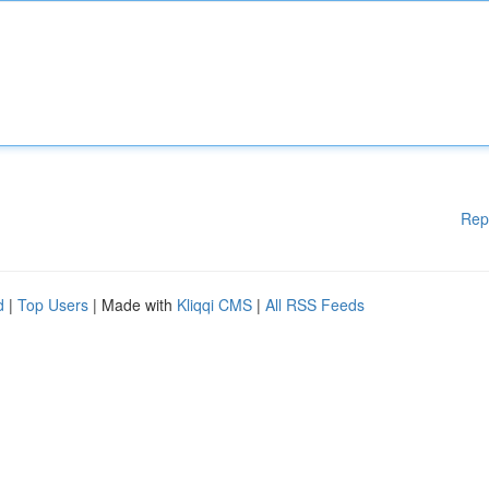
Rep
d
|
Top Users
| Made with
Kliqqi CMS
|
All RSS Feeds