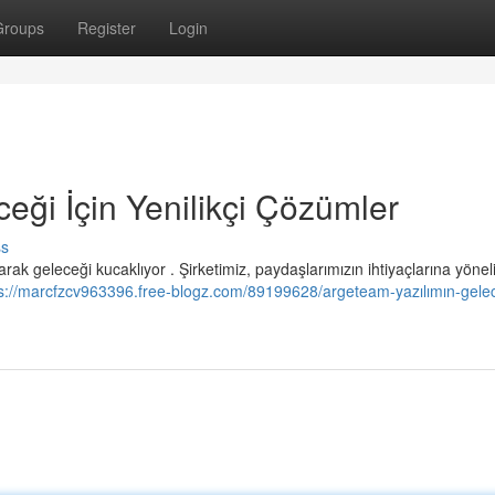
Groups
Register
Login
eği İçin Yenilikçi Çözümler
ss
arak geleceği kucaklıyor . Şirketimiz, paydaşlarımızın ihtiyaçlarına yönel
s://marcfzcv963396.free-blogz.com/89199628/argeteam-yazılımın-gele