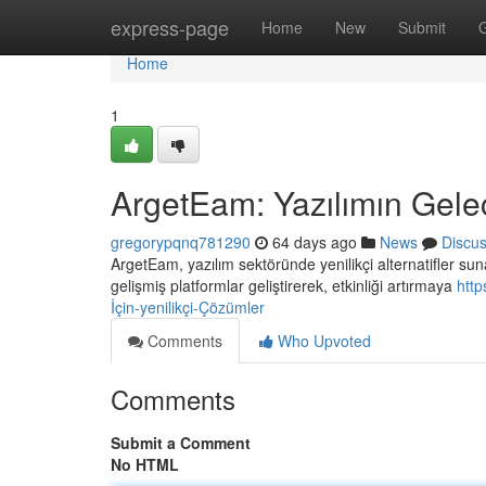
Home
express-page
Home
New
Submit
Home
1
ArgetEam: Yazılımın Gelec
gregorypqnq781290
64 days ago
News
Discu
ArgetEam, yazılım sektöründe yenilikçi alternatifler sun
gelişmiş platformlar geliştirerek, etkinliği artırmaya
http
İçin-yenilikçi-Çözümler
Comments
Who Upvoted
Comments
Submit a Comment
No HTML