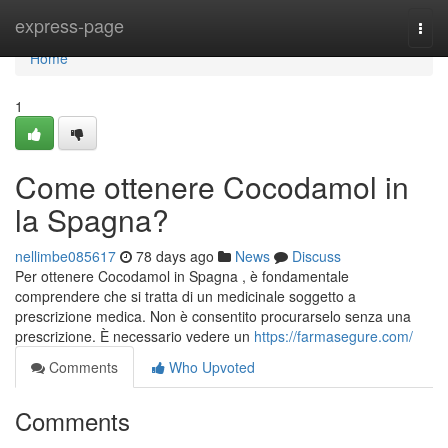
Home
express-page
Togg
navi
Home
1
Come ottenere Cocodamol in
la Spagna?
nellimbe085617
78 days ago
News
Discuss
Per ottenere Cocodamol in Spagna , è fondamentale
comprendere che si tratta di un medicinale soggetto a
prescrizione medica. Non è consentito procurarselo senza una
prescrizione. È necessario vedere un
https://farmasegure.com/
Comments
Who Upvoted
Comments