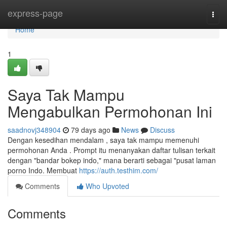
Home
express-page
Togg
navi
Home
1
Saya Tak Mampu
Mengabulkan Permohonan Ini
saadnovj348904
79 days ago
News
Discuss
Dengan kesedihan mendalam , saya tak mampu memenuhi
permohonan Anda . Prompt itu menanyakan daftar tulisan terkait
dengan "bandar bokep indo," mana berarti sebagai "pusat laman
porno Indo. Membuat
https://auth.testhim.com/
Comments
Who Upvoted
Comments