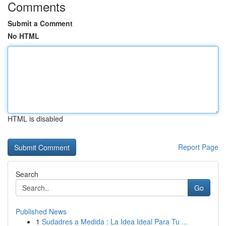
Comments
Submit a Comment
No HTML
HTML is disabled
Report Page
Search
Go
Published News
1
Sudadres a Medida : La Idea Ideal Para Tu ...