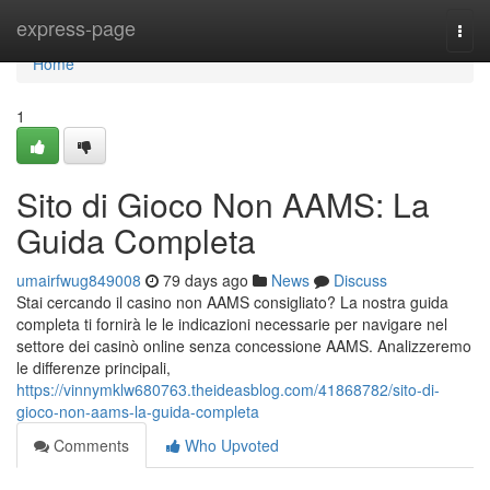
Home
express-page
Togg
navi
Home
1
Sito di Gioco Non AAMS: La
Guida Completa
umairfwug849008
79 days ago
News
Discuss
Stai cercando il casino non AAMS consigliato? La nostra guida
completa ti fornirà le le indicazioni necessarie per navigare nel
settore dei casinò online senza concessione AAMS. Analizzeremo
le differenze principali,
https://vinnymklw680763.theideasblog.com/41868782/sito-di-
gioco-non-aams-la-guida-completa
Comments
Who Upvoted