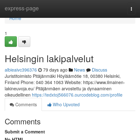
Home
express-page
Togg
navi
Home
1
Helsingin lakipalvelut
albieaivc396376
79 days ago
News
Discuss
Juristitoimisto Pitäjänmäki Höyläämötie 18, 00380 Helsinki,
Finland Phone: 040 364 1063 Website: https://www.ilmainen-
lakineuvoja.eu/ Pitäjänmäen arvostettu ja dynaaminen
oikeudellinen
https://tedxtoj566076.ourcodeblog.com/profile
Comments
Who Upvoted
Comments
Submit a Comment
No HTML