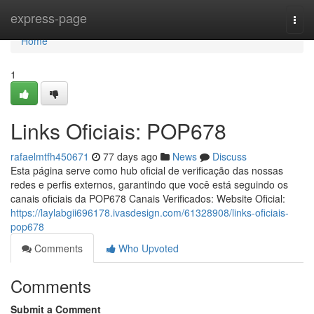
Home
express-page
Togg
navi
Home
1
Links Oficiais: POP678
rafaelmtfh450671
77 days ago
News
Discuss
Esta página serve como hub oficial de verificação das nossas
redes e perfis externos, garantindo que você está seguindo os
canais oficiais da POP678 Canais Verificados: Website Oficial:
https://laylabgii696178.ivasdesign.com/61328908/links-oficiais-
pop678
Comments
Who Upvoted
Comments
Submit a Comment