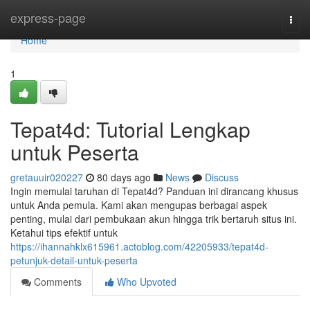
Home
express-page
Togg
navi
Home
1
Tepat4d: Tutorial Lengkap
untuk Peserta
gretauuir020227
80 days ago
News
Discuss
Ingin memulai taruhan di Tepat4d? Panduan ini dirancang khusus
untuk Anda pemula. Kami akan mengupas berbagai aspek
penting, mulai dari pembukaan akun hingga trik bertaruh situs ini.
Ketahui tips efektif untuk
https://ihannahklx615961.actoblog.com/42205933/tepat4d-
petunjuk-detail-untuk-peserta
Comments
Who Upvoted