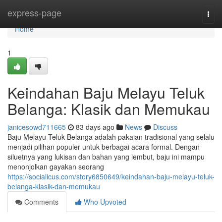
Home
express-page
Togg
navi
Home
1
Keindahan Baju Melayu Teluk
Belanga: Klasik dan Memukau
janicesowd711665
83 days ago
News
Discuss
Baju Melayu Teluk Belanga adalah pakaian tradisional yang selalu
menjadi pilihan populer untuk berbagai acara formal. Dengan
siluetnya yang lukisan dan bahan yang lembut, baju ini mampu
menonjolkan gayakan seorang
https://socialicus.com/story6850649/keindahan-baju-melayu-teluk-
belanga-klasik-dan-memukau
Comments
Who Upvoted