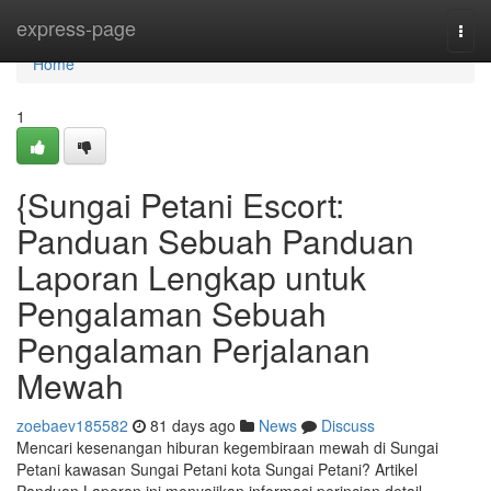
Home
express-page
Togg
navi
Home
1
{Sungai Petani Escort:
Panduan Sebuah Panduan
Laporan Lengkap untuk
Pengalaman Sebuah
Pengalaman Perjalanan
Mewah
zoebaev185582
81 days ago
News
Discuss
Mencari kesenangan hiburan kegembiraan mewah di Sungai
Petani kawasan Sungai Petani kota Sungai Petani? Artikel