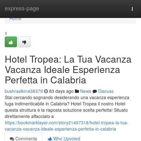
Home
express-page
Togg
navi
Home
1
Hotel Tropea: La Tua Vacanza
Vacanza Ideale Esperienza
Perfetta in Calabria
bushraslkm438379
83 days ago
News
Discuss
Stai cercando sognando desiderando una vacanza esperienza
fuga indimenticabile in Calabria? Hotel Tropea il nostro Hotel
questa struttura è la risposta soluzione scelta perfetta! Situato
direttamente affacciato a
https://bookmarklayer.com/story21497318/hotel-tropea-la-tua-
vacanza-vacanza-ideale-esperienza-perfetta-in-calabria
Comments
Who Upvoted