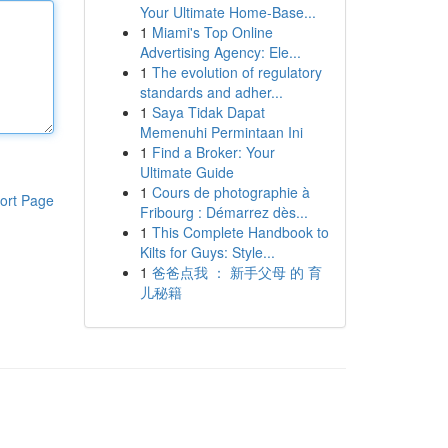
Your Ultimate Home-Base...
1
Miami's Top Online
Advertising Agency: Ele...
1
The evolution of regulatory
standards and adher...
1
Saya Tidak Dapat
Memenuhi Permintaan Ini
1
Find a Broker: Your
Ultimate Guide
1
Cours de photographie à
ort Page
Fribourg : Démarrez dès...
1
This Complete Handbook to
Kilts for Guys: Style...
1
爸爸点我 ： 新手父母 的 育
儿秘籍