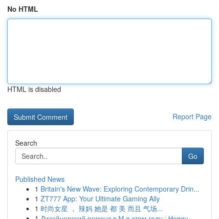
No HTML
HTML is disabled
Report Page
Search
Go
Published News
1
Britain's New Wave: Exploring Contemporary Drin...
1
ZT777 App: Your Ultimate Gaming Ally
1
时尚女星 ， 辣妈 她是 都 美 而且 气场...
1
Дизайнерский ремонт в М в этом году : Новин...