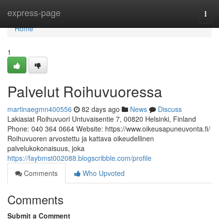
Home
express-page
Togg
navi
Home
1
Palvelut Roihuvuoressa
martinaegmn400556
82 days ago
News
Discuss
Lakiasiat Roihuvuori Untuvaisentie 7, 00820 Helsinki, Finland
Phone: 040 364 0664 Website: https://www.oikeusapuneuvonta.fi/
Roihuvuoren arvostettu ja kattava oikeudellinen
palvelukokonaisuus, joka
https://faybmst002088.blogscribble.com/profile
Comments
Who Upvoted
Comments
Submit a Comment