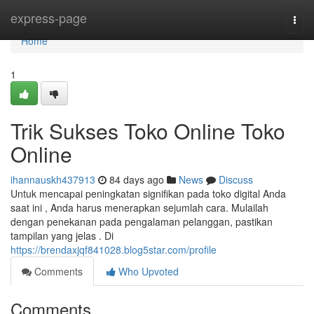
Home
express-page
Togg
navi
Home
1
Trik Sukses Toko Online Toko
Online
ihannauskh437913
84 days ago
News
Discuss
Untuk mencapai peningkatan signifikan pada toko digital Anda
saat ini , Anda harus menerapkan sejumlah cara. Mulailah
dengan penekanan pada pengalaman pelanggan, pastikan
tampilan yang jelas . Di
https://brendaxjqf841028.blog5star.com/profile
Comments
Who Upvoted
Comments