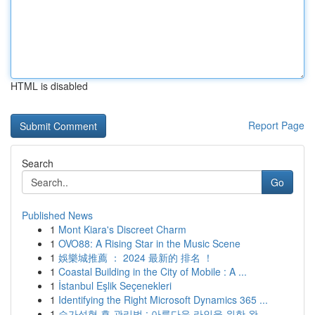
HTML is disabled
Report Page
Search
Go
Published News
1
Mont Kiara's Discreet Charm
1
OVO88: A Rising Star in the Music Scene
1
娛樂城推薦 ： 2024 最新的 排名 ！
1
Coastal Building in the City of Mobile : A ...
1
İstanbul Eşlik Seçenekleri
1
Identifying the Right Microsoft Dynamics 365 ...
1
슴가성형 후 관리법 : 아름다운 라인을 위한 완...