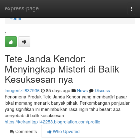
Home
express-page
Togg
navi
Home
1
Tete Janda Kendor:
Menyingkap Misteri di Balik
Kesuksesan nya
imogenizlf837936
85 days ago
News
Discuss
Fenomena Produk Tete Janda Kendor yang membanjiri pasar
lokal memang menarik banyak pihak. Perkembangan penjualan
yang signifikan ini menimbulkan rasa ingin tahu besar: apa
penyebab di balik kesuksesan
https://keiranftqp142253.blogrelation.com/profile
Comments
Who Upvoted