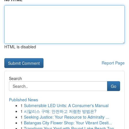
HTML is disabled
Report Page
Search
Go
Published News
1
Submersible LED Units: A Consumer's Manual
1
시알리스 구매: 안전하고 저렴한 방법은?
1
Seeking Justice: Your Resource to Admiralty ...
1
Batangas City Flower Shop: Your Vibrant Desti...
1
Transform Your Yard with Round Lake Beach Top