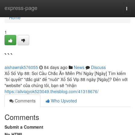
Home
express-page
Togg
navi
Home
1
```
aishawrsk576055
84 days ago
News
Discuss
Xổ Số Vip 88: Soi Cầu Chắc Ăn Miễn Phí Ngày [Ngày] Tìm kiếm
"bí quyết" "đắc giá" để "nuôi" Xổ Số Vip 88 ngày [Ngày]? Đến với
"website" của chúng tôi, bạn sẽ "nhận
https://aliviajyok523049.theisblog.com/41318676/
Comments
Who Upvoted
Comments
Submit a Comment
No HTML