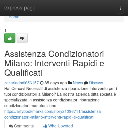
Home
express-page
Togg
navi
Home
1
Assistenza Condizionatori
Milano: Interventi Rapidi e
Qualificati
zakariadbdl656157
85 days ago
News
Discuss
Hai Cercavi Necessiti di assistenza riparazione intervento per i
tuoi condizionatori a Milano? La nostra azienda ditta società è
specializzata in assistenza condizionatori riparazione
condizionatori manutenzione
https://artybookmarks.com/story21296711/assistenza-
condizionatori-milano-interventi-rapidi-e-qualificati
Comments
Who Upvoted