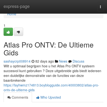
Home
express-page
Togg
navi
Home
1
Atlas Pro ONTV: De Ultieme
Gids
sashaycrp008914
82 days ago
News
Discuss
Wilt u optimaal begrijpen hoe u het Atlas Pro ONTV systeem
succesvol kunt gebruiken ? Deze uitgebreide gids biedt iedereen
een duidelijke demonstratie van de functies van deze
baanbrekende
https://fayhwmz174813.boyblogguide.com/40003802/atlas-pro-
ontv-de-ultieme-gids
Comments
Who Upvoted