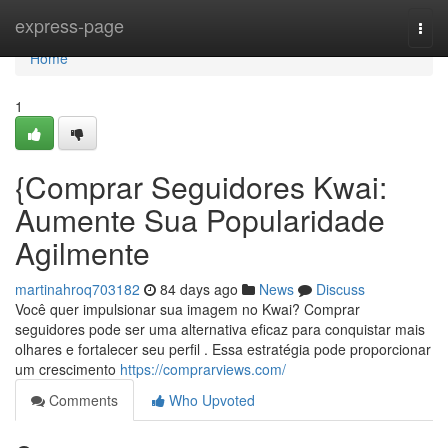
Home
express-page
Togg
navi
Home
1
{Comprar Seguidores Kwai:
Aumente Sua Popularidade
Agilmente
martinahroq703182
84 days ago
News
Discuss
Você quer impulsionar sua imagem no Kwai? Comprar
seguidores pode ser uma alternativa eficaz para conquistar mais
olhares e fortalecer seu perfil . Essa estratégia pode proporcionar
um crescimento
https://comprarviews.com/
Comments
Who Upvoted