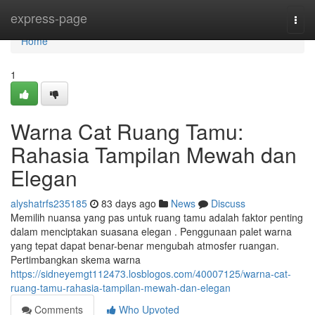
Home
express-page
Togg
navi
Home
1
Warna Cat Ruang Tamu:
Rahasia Tampilan Mewah dan
Elegan
alyshatrfs235185
83 days ago
News
Discuss
Memilih nuansa yang pas untuk ruang tamu adalah faktor penting
dalam menciptakan suasana elegan . Penggunaan palet warna
yang tepat dapat benar-benar mengubah atmosfer ruangan.
Pertimbangkan skema warna
https://sidneyemgt112473.losblogos.com/40007125/warna-cat-
ruang-tamu-rahasia-tampilan-mewah-dan-elegan
Comments
Who Upvoted